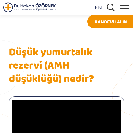
EN
RANDEVU ALIN
Düşük yumurtalık
rezervi (AMH
düşüklüğü) nedir?