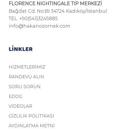
FLORENCE NIGHTINGALE TIP MERKEZİ
Bağdat Cd. No:69 34724 Kadıköy/İstanbul
TEL.
+90(541)3245885
info@hakanozornek.com
LİNKLER
HİZMETLERİMİZ
RANDEVU ALIN
SORU SORUN
EDOG
VİDEOLAR
GİZLİLİK POLİTİKASI
AYDINLATMA METNİ