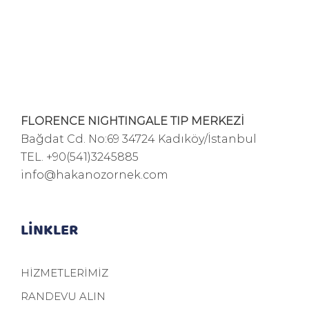
FLORENCE NIGHTINGALE TIP MERKEZİ
Bağdat Cd. No:69 34724 Kadıköy/İstanbul
TEL.
+90(541)3245885
info@hakanozornek.com
LİNKLER
HİZMETLERİMİZ
RANDEVU ALIN