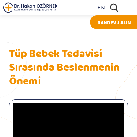
EN
RANDEVU ALIN
Tüp Bebek Tedavisi
Sırasında Beslenmenin
Önemi