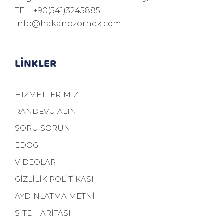
TEL.
+90(541)3245885
info@hakanozornek.com
LİNKLER
HİZMETLERİMİZ
RANDEVU ALIN
SORU SORUN
EDOG
VİDEOLAR
GİZLİLİK POLİTİKASI
AYDINLATMA METNİ
SİTE HARİTASI